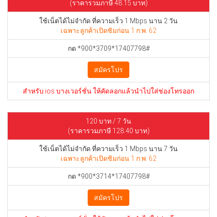
(ราคารวมภาษี 48.15 บาท)
ใช้เน็ตได้ไม่จำกัด ที่ความเร็ว 1 Mbps นาน 2 วัน
เฉพาะลูกค้าเปิดซิมก่อน 1 ก.พ. 62
กด *900*3709*17407798#
สมัครโปร
สำหรับ ios บางเวอร์ชั่น ให้คัดลอกแล้วนำไปใส่ช่องโทรออก
120 บาท / 7 วัน
(ราคารวมภาษี 128.40 บาท)
ใช้เน็ตได้ไม่จำกัด ที่ความเร็ว 1 Mbps นาน 7 วัน
เฉพาะลูกค้าเปิดซิมก่อน 1 ก.พ. 62
กด *900*3714*17407798#
สมัครโปร