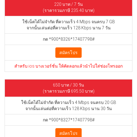
220 บาท / 7 วัน
(ราคารวมภาษี 235.40 บาท)
ใช้เน็ตได้ไม่จำกัด ที่ความเร็ว 4 Mbps จนครบ 7 GB
จากนั้นเล่นต่อที่ความเร็ว 128 Kbps นาน 7 วัน
กด *900*8326*17407798#
สมัครโปร
สำหรับ ios บางเวอร์ชั่น ให้คัดลอกแล้วนำไปใส่ช่องโทรออก
650 บาท / 30 วัน
(ราคารวมภาษี 695.50 บาท)
ใช้เน็ตได้ไม่จำกัด ที่ความเร็ว 4 Mbps จนครบ 20 GB
จากนั้นเล่นต่อที่ความเร็ว 128 Kbps นาน 30 วัน
กด *900*8327*17407798#
สมัครโปร