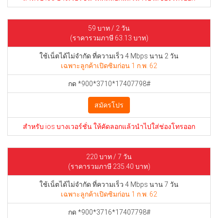
59 บาท / 2 วัน
(ราคารวมภาษี 63.13 บาท)
ใช้เน็ตได้ไม่จำกัด ที่ความเร็ว 4 Mbps นาน 2 วัน
เฉพาะลูกค้าเปิดซิมก่อน 1 ก.พ. 62
กด *900*3710*17407798#
สมัครโปร
สำหรับ ios บางเวอร์ชั่น ให้คัดลอกแล้วนำไปใส่ช่องโทรออก
220 บาท / 7 วัน
(ราคารวมภาษี 235.40 บาท)
ใช้เน็ตได้ไม่จำกัด ที่ความเร็ว 4 Mbps นาน 7 วัน
เฉพาะลูกค้าเปิดซิมก่อน 1 ก.พ. 62
กด *900*3716*17407798#