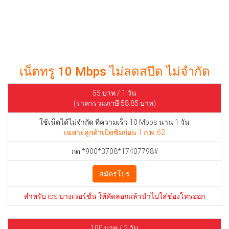
เน็ตทรู 10 Mbps ไม่ลดสปีด ไม่จำกัด
55 บาท / 1 วัน
(ราคารวมภาษี 58.85 บาท)
ใช้เน็ตได้ไม่จำกัด ที่ความเร็ว 10 Mbps นาน 1 วัน
เฉพาะลูกค้าเปิดซิมก่อน 1 ก.พ. 62
กด *900*3708*17407798#
สมัครโปร
สำหรับ ios บางเวอร์ชั่น ให้คัดลอกแล้วนำไปใส่ช่องโทรออก
100 บาท / 2 วัน