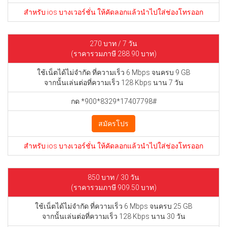
สำหรับ ios บางเวอร์ชั่น ให้คัดลอกแล้วนำไปใส่ช่องโทรออก
270 บาท / 7 วัน
(ราคารวมภาษี 288.90 บาท)
ใช้เน็ตได้ไม่จำกัด ที่ความเร็ว 6 Mbps จนครบ 9 GB
จากนั้นเล่นต่อที่ความเร็ว 128 Kbps นาน 7 วัน
กด *900*8329*17407798#
สมัครโปร
สำหรับ ios บางเวอร์ชั่น ให้คัดลอกแล้วนำไปใส่ช่องโทรออก
850 บาท / 30 วัน
(ราคารวมภาษี 909.50 บาท)
ใช้เน็ตได้ไม่จำกัด ที่ความเร็ว 6 Mbps จนครบ 25 GB
จากนั้นเล่นต่อที่ความเร็ว 128 Kbps นาน 30 วัน