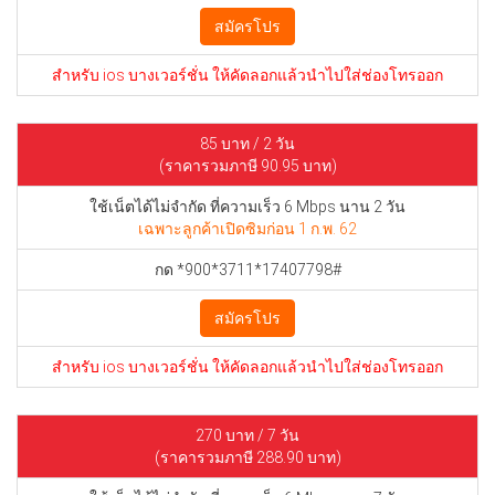
สมัครโปร
สำหรับ ios บางเวอร์ชั่น ให้คัดลอกแล้วนำไปใส่ช่องโทรออก
85 บาท / 2 วัน
(ราคารวมภาษี 90.95 บาท)
ใช้เน็ตได้ไม่จำกัด ที่ความเร็ว 6 Mbps นาน 2 วัน
เฉพาะลูกค้าเปิดซิมก่อน 1 ก.พ. 62
กด *900*3711*17407798#
สมัครโปร
สำหรับ ios บางเวอร์ชั่น ให้คัดลอกแล้วนำไปใส่ช่องโทรออก
270 บาท / 7 วัน
(ราคารวมภาษี 288.90 บาท)