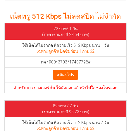
เน็ตทรู 512 Kbps ไม่ลดสปีด ไม่จำกัด
22 บาท/ 1 วัน
(ราคารวมภาษี 23.54 บาท)
ใช้เน็ตได้ไม่จำกัด ที่ความเร็ว 512 Kbps นาน 1 วัน
เฉพาะลูกค้าเปิดซิมก่อน 1 ก.พ. 62
กด *900*3703*17407798#
สมัครโปร
สำหรับ ios บางเวอร์ชั่น ให้คัดลอกแล้วนำไปใส่ช่องโทรออก
89 บาท / 7 วัน
(ราคารวมภาษี 95.23 บาท)
ใช้เน็ตได้ไม่จำกัด ที่ความเร็ว 512 Kbps นาน 7 วัน
เฉพาะลูกค้าเปิดซิมก่อน 1 ก.พ. 62