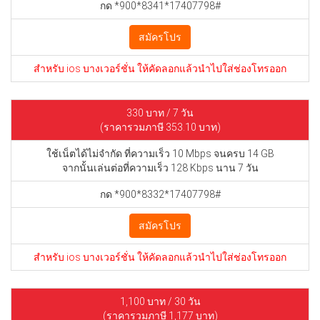
กด *900*8341*17407798#
สมัครโปร
สำหรับ ios บางเวอร์ชั่น ให้คัดลอกแล้วนำไปใส่ช่องโทรออก
330 บาท / 7 วัน
(ราคารวมภาษี 353.10 บาท)
ใช้เน็ตได้ไม่จำกัด ที่ความเร็ว 10 Mbps จนครบ 14 GB
จากนั้นเล่นต่อที่ความเร็ว 128 Kbps นาน 7 วัน
กด *900*8332*17407798#
สมัครโปร
สำหรับ ios บางเวอร์ชั่น ให้คัดลอกแล้วนำไปใส่ช่องโทรออก
1,100 บาท / 30 วัน
(ราคารวมภาษี 1,177 บาท)