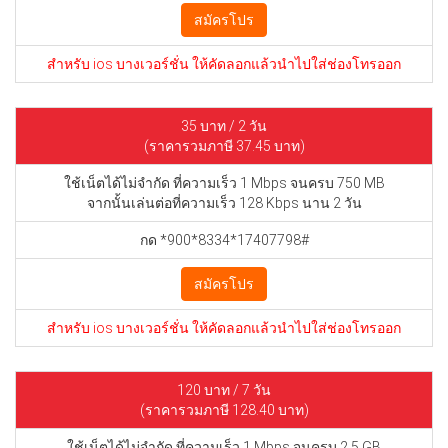
สมัครโปร
สำหรับ ios บางเวอร์ชั่น ให้คัดลอกแล้วนำไปใส่ช่องโทรออก
35 บาท / 2 วัน
(ราคารวมภาษี 37.45 บาท)
ใช้เน็ตได้ไม่จำกัด ที่ความเร็ว 1 Mbps จนครบ 750 MB
จากนั้นเล่นต่อที่ความเร็ว 128 Kbps นาน 2 วัน
กด *900*8334*17407798#
สมัครโปร
สำหรับ ios บางเวอร์ชั่น ให้คัดลอกแล้วนำไปใส่ช่องโทรออก
120 บาท / 7 วัน
(ราคารวมภาษี 128.40 บาท)
ใช้เน็ตได้ไม่จำกัด ที่ความเร็ว 1 Mbps จนครบ 2.5 GB