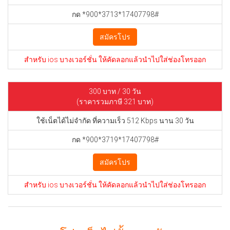
กด *900*3713*17407798#
สมัครโปร
สำหรับ ios บางเวอร์ชั่น ให้คัดลอกแล้วนำไปใส่ช่องโทรออก
300 บาท / 30 วัน
(ราคารวมภาษี 321 บาท)
ใช้เน็ตได้ไม่จำกัด ที่ความเร็ว 512 Kbps นาน 30 วัน
กด *900*3719*17407798#
สมัครโปร
สำหรับ ios บางเวอร์ชั่น ให้คัดลอกแล้วนำไปใส่ช่องโทรออก