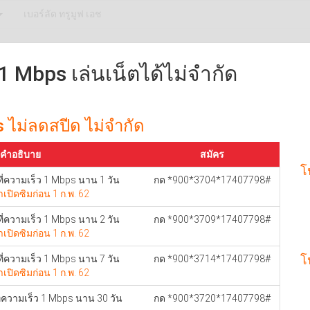
เบอร์ลัด ทรูมูฟ เอช
ู 1 Mbps เล่นเน็ตได้ไม่จำกัด
s ไม่ลดสปีด ไม่จำกัด
คำอธิบาย
สมัคร
โ
 ที่ความเร็ว 1 Mbps นาน 1 วัน
กด *900*3704*17407798#
เปิดซิมก่อน 1 ก.พ. 62
 ที่ความเร็ว 1 Mbps นาน 2 วัน
กด *900*3709*17407798#
เปิดซิมก่อน 1 ก.พ. 62
โ
 ที่ความเร็ว 1 Mbps นาน 7 วัน
กด *900*3714*17407798#
เปิดซิมก่อน 1 ก.พ. 62
ที่ความเร็ว 1 Mbps นาน 30 วัน
กด *900*3720*17407798#