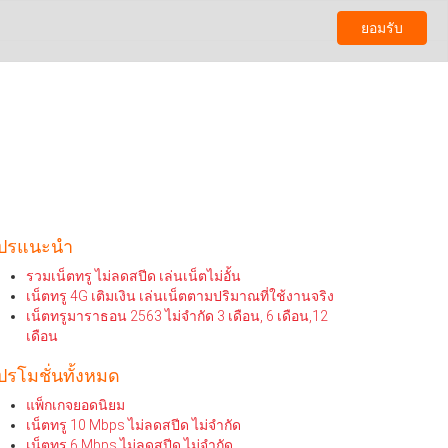
ยอมรับ
ปรแนะนำ
รวมเน็ตทรู ไม่ลดสปีด เล่นเน็ตไม่อั้น
เน็ตทรู 4G เติมเงิน เล่นเน็ตตามปริมาณที่ใช้งานจริง
เน็ตทรูมาราธอน 2563 ไม่จำกัด 3 เดือน, 6 เดือน,12
เดือน
ปรโมชั่นทั้งหมด
แพ็กเกจยอดนิยม
เน็ตทรู 10 Mbps ไม่ลดสปีด ไม่จำกัด
เน็ตทรู 6 Mbps ไม่ลดสปีด ไม่จำกัด