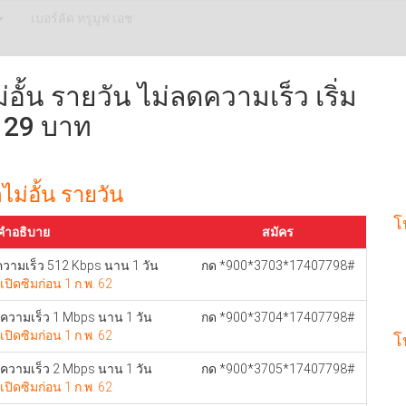
เบอร์ลัด ทรูมูฟ เอช
อั้น รายวัน ไม่ลดความเร็ว เริ่ม
น 29 บาท
ไม่อั้น รายวัน
โ
คำอธิบาย
สมัคร
ี่ความเร็ว 512 Kbps นาน 1 วัน
กด *900*3703*17407798#
เปิดซิมก่อน 1 ก.พ. 62
ที่ความเร็ว 1 Mbps นาน 1 วัน
กด *900*3704*17407798#
เปิดซิมก่อน 1 ก.พ. 62
โ
ที่ความเร็ว 2 Mbps นาน 1 วัน
กด *900*3705*17407798#
เปิดซิมก่อน 1 ก.พ. 62