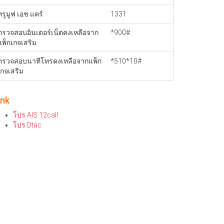
ทรูมูฟ เอช แคร์
1331
ตรวจสอบอินเตอร์เน็ตคงเหลือจาก
*900#
แพ็กเกจเสริม
ตรวจสอบนาทีโทรคงเหลือจากแพ็ก
*510*10#
เกจเสริม
ink
โปร AIS 12call
โปร Dtac