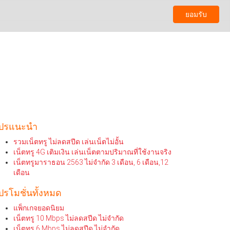
ยอมรับ
ปรแนะนำ
รวมเน็ตทรู ไม่ลดสปีด เล่นเน็ตไม่อั้น
เน็ตทรู 4G เติมเงิน เล่นเน็ตตามปริมาณที่ใช้งานจริง
เน็ตทรูมาราธอน 2563 ไม่จำกัด 3 เดือน, 6 เดือน,12
เดือน
ปรโมชั่นทั้งหมด
แพ็กเกจยอดนิยม
เน็ตทรู 10 Mbps ไม่ลดสปีด ไม่จำกัด
เน็ตทรู 6 Mbps ไม่ลดสปีด ไม่จำกัด