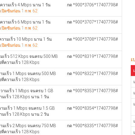
ที่ความเร็ว 4 Mbps นาน 1 วัน
กด *900*3706*17407798#
เปิดซิมก่อน 1 ก.พ. 62
ที่ความเร็ว 6 Mbps นาน 1 วัน
กด *900*3707*17407798#
เปิดซิมก่อน 1 ก.พ. 62
ที่ความเร็ว 10 Mbps นาน 1 วัน
กด *900*3708*17407798#
เปิดซิมก่อน 1 ก.พ. 62
ความเร็ว 512 Kbps จนครบ 500 MB
กด *900*8319*17407798#
เ
่อที่ความเร็ว 128 Kbps
เ
่ความเร็ว 1 Mbps จนครบ 500 MB
กด *900*8322*17407798#
่อที่ความเร็ว 128 Kbps
ี่ความเร็ว 1 Mbps จนครบ 1 GB
กด *900*8353*17407798#
วามเร็ว 128 Kbps นาน 1 วัน
่ความเร็ว 1 Mbps จนครบ 1.5 GB
กด *900*8354*17407798#
วามเร็ว 128 Kbps นาน 2 วัน
่ความเร็ว 2 Mbps จนครบ 750 MB
กด *900*8335*17407798#
่อที่ความเร็ว 128 Kbps